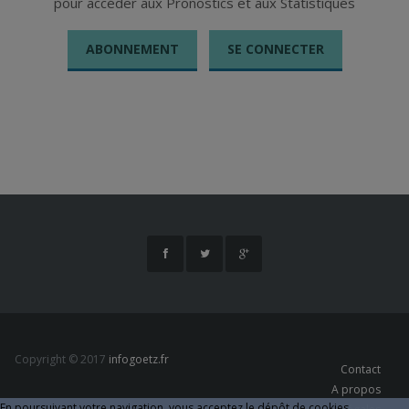
pour accéder aux Pronostics et aux Statistiques
LE BOURG
Un travail
ABONNEMENT
SE CONNECTER
gigantesque qui
va porter ses
fruits !!!
Fermer
Fermer
Copyright © 2017
infogoetz.fr
Contact
A propos
En poursuivant votre navigation, vous acceptez le dépôt de cookies