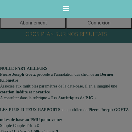
Abonnement
Connexion
365 jours sur
GROS PLAN SUR NOS RESULTATS
365, mes
cotations et mes
Meeting
pronos
d’hiver
s’affichent pour
EDITEUR DU
2017/2018 à
les courses du
SITE :
l'Hippodrome
lendemain.
NULLE PART AILLEURS
de Vincennes
TURF DATA
Pierre Joseph Goetz
procède à l'annotation des chronos au
Dernier
Dès 18h00,
SELECTION
Kilomètre
Associée aux multiples paramètres de la data-base, il en a imaginé une
uniquement pour
SARL au capital
Groupes I
cotation inédite et novatrice
vous, mes jeux «
de 2000 euros
A consulter dans la rubrique «
Les Statistiques de PJG
»
tout faits » - mes
Siège social:
statistiques et
21 rue du Gui
9 décembre:
LES PLUS JUTEUX RAPPORTS
au quotidien de
Pierre-Joseph GOETZ
cotations inédites
64000 PAU
CRITERIUM DES 3
-
ANS
mises de base au PMU point vente:
Des
FRANCE
Simple Couplé Trio
2€
24 décembre:
PRIX
Tiercé
1€
Quarté
1,50€
Quinté
2€