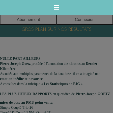
Abonnement
Connexion
365 jours sur
GROS PLAN SUR NOS RESULTATS
365, mes
cotations et mes
Meeting
pronos
d’hiver
s’affichent pour
EDITEUR DU
2017/2018 à
les courses du
SITE :
l'Hippodrome
lendemain.
NULLE PART AILLEURS
de Vincennes
TURF DATA
Pierre Joseph Goetz
procède à l'annotation des chronos au
Dernier
Dès 18h00,
SELECTION
Kilomètre
Associée aux multiples paramètres de la data-base, il en a imaginé une
uniquement pour
SARL au capital
Groupes I
cotation inédite et novatrice
vous, mes jeux «
de 2000 euros
A consulter dans la rubrique «
Les Statistiques de PJG
»
tout faits » - mes
Siège social:
statistiques et
21 rue du Gui
9 décembre:
LES PLUS JUTEUX RAPPORTS
au quotidien de
Pierre-Joseph GOETZ
cotations inédites
64000 PAU
CRITERIUM DES 3
-
ANS
mises de base au PMU point vente:
Des
FRANCE
Simple Couplé Trio
2€
24 décembre:
PRIX
Tiercé
1€
Quarté
1,50€
Quinté
2€