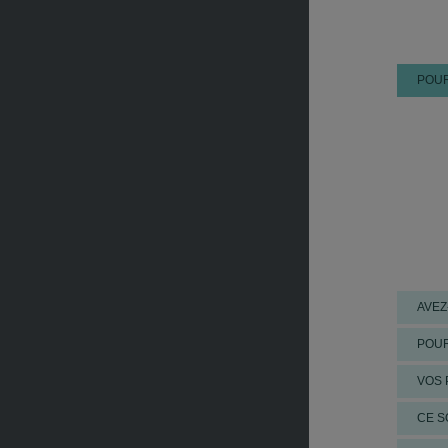
Couplé gag
La Capelle
Couplé gag
Pornichet-
POUR
Couplé plac
29/07
A noter -su
Enghien/
T
Tiercé
dans
Quarté 49,
Trio de la 
Amiens
Trio de la 
AVEZ
28/07
A noter -su
POUR
Compiègne
Couplé gag
VOS 
Meslay-du-
Couplé gag
CE S
Couplé plac