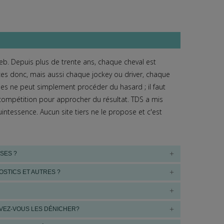
b. Depuis plus de trente ans, chaque cheval est
es donc, mais aussi chaque jockey ou driver, chaque
evaux payés à l’arrivée
es ne peut simplement procéder du hasard ; il faut
compétition pour approcher du résultat. TDS a mis
uintessence. Aucun site tiers ne le propose et c'est
SES ?
vaux payés à l’arrivée
OSTICS ET AUTRES ?
UVEZ-VOUS LES DÉNICHER?