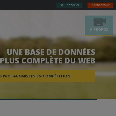
Se Connecter
Abonnement
A PROPOS
 à
ITE
UNE BASE DE DONNÉES
les
 PLUS COMPLÈTE DU WEB
mes
ES PROTAGONISTES EN COMPÉTITION
URSES
FOGOETZ.FR
ape
e à
que
iqE