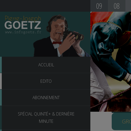
09
08
36
:
ACCUEIL
co
TU
EDITO
Dè
SA
sta
Siè
PIERR
Des
21
ABONNEMENT
64
To
SPÉCIAL QUINTÉ+ & DERNIÈRE
vou
FR
GRO
MINUTE
-m