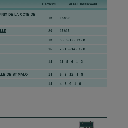
Partants
Heure/Classement
PRIX-DE-LA-COTE-DE-
uit
16
18h30
ape
LLE
20
15h15
hevaux payés à l’arrivée
16
3 - 9 - 12 - 15 - 6
16
7 - 15 - 14 - 3 - 8
14
11 - 5 - 4 - 1 - 2
LLE-DE-ST-MALO
14
5 - 3 - 12 - 4 - 8
40€
(+DM)
14
4 - 3 - 6 - 1 - 9
uit
hevaux payés à l’arrivée