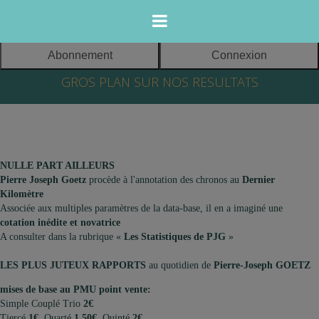
Abonnement
Connexion
365 jours sur
GROS PLAN SUR NOS RESULTATS
365, mes
cotations et mes
Meeting
pronos
d’hiver
s’affichent pour
EDITEUR DU
2017/2018 à
les courses du
SITE :
l'Hippodrome
lendemain.
NULLE PART AILLEURS
de Vincennes
TURF DATA
Pierre Joseph Goetz
procède à l'annotation des chronos au
Dernier
Dès 18h00,
SELECTION
Kilomètre
Associée aux multiples paramètres de la data-base, il en a imaginé une
uniquement pour
SARL au capital
Groupes I
cotation inédite et novatrice
vous, mes jeux «
de 2000 euros
A consulter dans la rubrique «
Les Statistiques de PJG
»
tout faits » - mes
Siège social:
statistiques et
21 rue du Gui
9 décembre:
LES PLUS JUTEUX RAPPORTS
au quotidien de
Pierre-Joseph GOETZ
cotations inédites
64000 PAU
CRITERIUM DES 3
-
ANS
mises de base au PMU point vente:
Des
FRANCE
Simple Couplé Trio
2€
24 décembre:
PRIX
Tiercé
1€
Quarté
1,50€
Quinté
2€