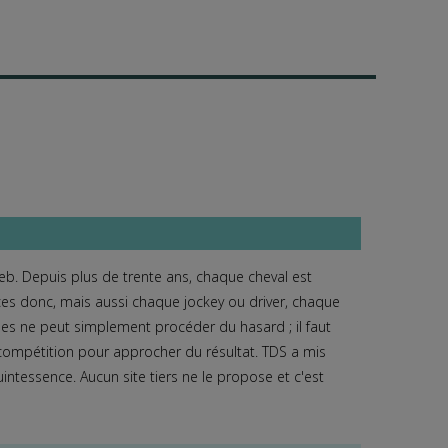
aux payés à l’arrivé
b. Depuis plus de trente ans, chaque cheval est
es donc, mais aussi chaque jockey ou driver, chaque
es ne peut simplement procéder du hasard ; il faut
compétition pour approcher du résultat. TDS a mis
hevaux payés à l’arrivée
uintessence. Aucun site tiers ne le propose et c'est