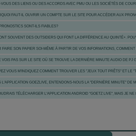
Couplés gagnants du
TQQ
36,40€-e/20,70€ (+DM)
et de la 5e
48,80€-e/34,2
-VOUS DES LIENS OU DES ACCORDS AVEC PMU OU LES SOCIÉTÉS DE COUR
é de la 1e -en
2
cvx-
10,20€ (+DM)
QUOI FAUT-IL OUVRIR UN COMPTE SUR LE SITE POUR ACCÉDER AUX PRON
ant de la 2e -en
2
cvx-
12,60€ (+DM)
PRONOSTICS SONT-ILS FIABLES?
ONT SOUVENT DES OUTSIDERS QUI FONT LA DIFFÉRENCE AU QUINTÉ+. PO
r
10
courses pronostiquées- sélectionnés aux 2 premières places du prono :
8
ch
 FAIRE SON PAPIER SOI-MÊME À PARTIR DE VOS INFORMATIONS, COMMENT
10€-e/60,20€ (+DM)
10€-e/45,60€ -
en
4
cvx-
(+DM)
E VOIS PAS SUR LE SITE OÙ SE TROUVE LA DERNIÈRE MINUTE AUDIO DE PJ 
80€-e/89,40€ (+DM)
QQ -
en
4
cvx-
220,50€-e/252,00€ (+DM)
EZ VOUS M'INDIQUEZ COMMENT TROUVER LES "JEUX TOUT PRÊTS" ET LE "
gnants du
TQQ
81,60€-e/58,30€
(+DM)
et de la 5e -en
3
cvx-
14,20€ (+DM)
é de la 1e
24,20€ (+DM)
 L'APPLICATION GOEZLIVE, ENTENDONS-NOUS LA "DERNIÈRE MINUTE" DE M
nants de la 2e -en
2
cvx-
13,60€
de la 6e
26,20€-e/19,90€
(+DM)
et de la 8e
2
OUDRAIS TÉLÉCHARGER L'APPLICATION ANDROID "GOETZ LIVE", MAIS JE NE 
r
8
courses pronostiquées- sélectionnés aux 2 premières places du prono :
7
chev
cé du
TQQ
19,80€-e/10,90€ (+DM)
hy
o
603 LE CHARLY D’YVI
gagnant
21,20€-e/13,65€ (+DM)