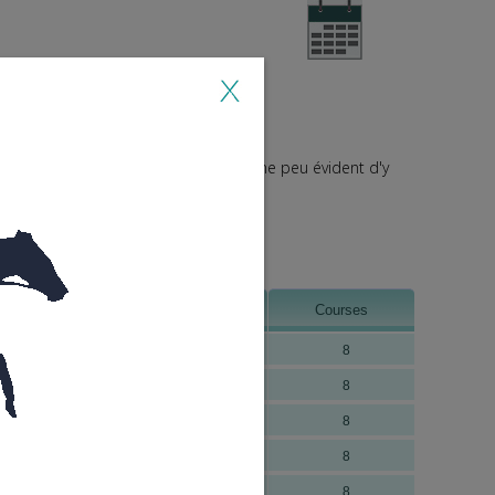
aux payés à l’arrivée
×
insi que sa Synthèse des cotations.
 Pierre-Joseph Goetz lorsqu’il estime peu évident d'y
aux payés à l’arrivée
Heure de début
Courses
11h06
8
17h00
8
18h33
8
13h48
8
evaux payés à l’arrivée
12h26
8