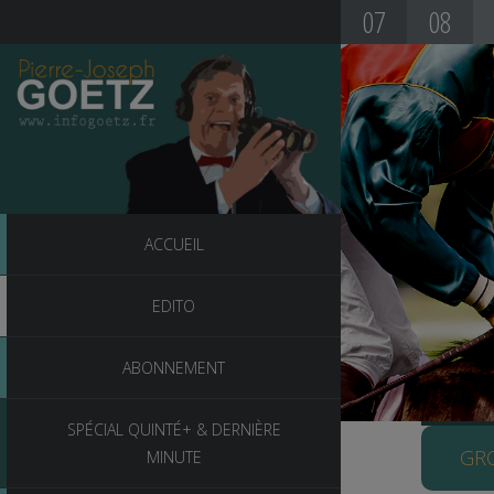
07
08
36
:
ACCUEIL
co
TU
EDITO
Dè
SA
sta
Siè
PIERR
Des
21
ABONNEMENT
64
To
SPÉCIAL QUINTÉ+ & DERNIÈRE
vou
FR
GRO
MINUTE
-m