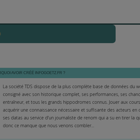
,50€-e/151,50€ (+DM -
en
4
cvx
-)
,75€-e/263,70€ (+DM)
,40€-e/963,40€
 prono
407 LEVER DU JOAMAX
gagnant
16,00€-e/10,50€ (+DM)
Q
é de la 4e
32,00€-e/14,50€ (+DM)
on-La-Rochelle/
T
é de la 4e
15,80€-e/9,80€
r
5
courses pronostiquées- sélectionnés aux 2 premières places du prono :
3
chev
arsan
/P
QUOI AVOIR CRÉÉ INFOGOETZ.FR ?
lé placé du
TQQ
73,20€-e/40,90€
La société TDS dispose de la plus complète base de données du we
nant de la 1e
39,80€-e/18,60€
consigné avec son historique complet, ses performances, ses chanc
nant de la 8e
19,40€-e/11,10€
et Trio -en
3
cvx-
24,00€-e/14,70€
entraîneur, et tous les grands hippodromes connus. Jouer aux cours
acquérir une connaissance nécessaire et suffisante des acteurs en 
r
13
courses pronostiquées- sélectionnés aux 2 premières places du prono :
13
c
ses datas au service d'un journaliste de renom qui a su en tirer la q
donc ce manque que nous venons combler...
 l’
ordre
63,80€-e/63,80€ (+DM)
DM)