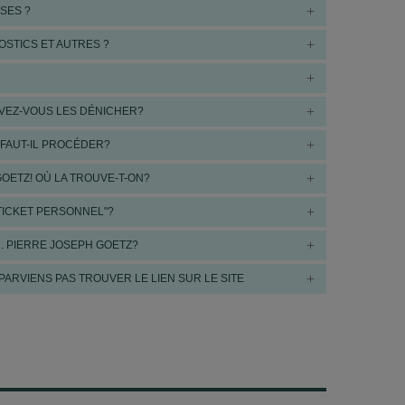
0€ (+DM)
SES ?
OSTICS ET AUTRES ?
UVEZ-VOUS LES DÉNICHER?
evaux payés à l’arrivée
 FAUT-IL PROCÉDER?
GOETZ! OÙ LA TROUVE-T-ON?
TICKET PERSONNEL"?
. PIERRE JOSEPH GOETZ?
5,40€-e/13,90€ (+DM)
PARVIENS PAS TROUVER LE LIEN SUR LE SITE
aux payés à l’arrivée