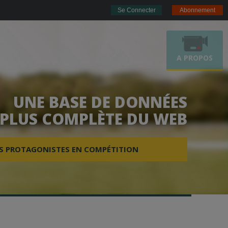
Se Connecter
Abonnement
A PROPOS
 à
ITE
UNE BASE DE DONNÉES
les
 PLUS COMPLÈTE DU WEB
mes
ES PROTAGONISTES EN COMPÉTITION
URSES
FOGOETZ.FR
ape
e à
que
iqE