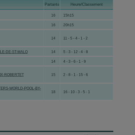
Partants
Heure/Classement
aux payés à l’arrivée
16
15h15
uit
16
20h15
ape
14
11 - 5 - 4 - 1 - 2
LE-DE-ST-MALO
14
5 - 3 - 12 - 4 - 8
hevaux payés à l’arrivée
14
4 - 3 - 6 - 1 - 9
IX-ROBERTET
15
2 - 8 - 1 - 15 - 6
TERS-WORLD-POOL-BY-
18
16 - 10 - 3 - 5 - 1
uit
ulti -
en
4
cvx-
25,50€-e/18,00€
et
Pick5
-en
5
cvx-
38,10€-
position
-)