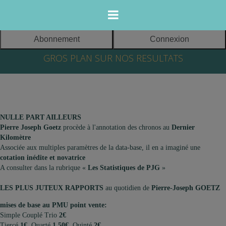
Abonnement
Connexion
365 jours sur
GROS PLAN SUR NOS RESULTATS
365, mes
cotations et mes
Meeting
pronos
d’hiver
s’affichent pour
EDITEUR DU
2017/2018 à
les courses du
SITE :
l'Hippodrome
lendemain.
NULLE PART AILLEURS
de Vincennes
TURF DATA
Pierre Joseph Goetz
procède à l'annotation des chronos au
Dernier
Dès 18h00,
SELECTION
Kilomètre
Associée aux multiples paramètres de la data-base, il en a imaginé une
uniquement pour
SARL au capital
Groupes I
cotation inédite et novatrice
vous, mes jeux «
de 2000 euros
A consulter dans la rubrique «
Les Statistiques de PJG
»
tout faits » - mes
Siège social:
statistiques et
21 rue du Gui
9 décembre:
LES PLUS JUTEUX RAPPORTS
au quotidien de
Pierre-Joseph GOETZ
cotations inédites
64000 PAU
CRITERIUM DES 3
-
ANS
mises de base au PMU point vente:
Des
FRANCE
Simple Couplé Trio
2€
24 décembre:
PRIX
Tiercé
1€
Quarté
1,50€
Quinté
2€