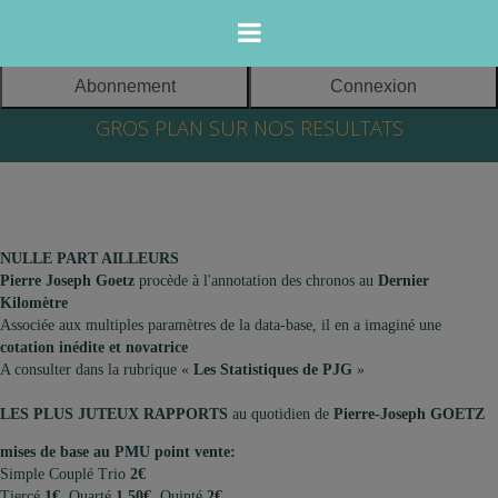
Abonnement
Connexion
365 jours sur
GROS PLAN SUR NOS RESULTATS
365, mes
cotations et mes
Meeting
pronos
d’hiver
s’affichent pour
EDITEUR DU
2017/2018 à
les courses du
SITE :
l'Hippodrome
lendemain.
NULLE PART AILLEURS
de Vincennes
TURF DATA
Pierre Joseph Goetz
procède à l'annotation des chronos au
Dernier
Dès 18h00,
SELECTION
Kilomètre
Associée aux multiples paramètres de la data-base, il en a imaginé une
uniquement pour
SARL au capital
Groupes I
cotation inédite et novatrice
vous, mes jeux «
de 2000 euros
A consulter dans la rubrique «
Les Statistiques de PJG
»
tout faits » - mes
Siège social:
statistiques et
21 rue du Gui
9 décembre:
LES PLUS JUTEUX RAPPORTS
au quotidien de
Pierre-Joseph GOETZ
cotations inédites
64000 PAU
CRITERIUM DES 3
-
ANS
mises de base au PMU point vente:
Des
FRANCE
Simple Couplé Trio
2€
24 décembre:
PRIX
Tiercé
1€
Quarté
1,50€
Quinté
2€