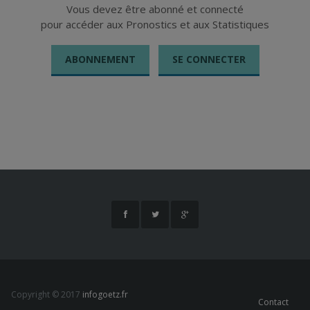
LE BOURG
Vous devez être abonné et connecté
pour accéder aux Pronostics et aux Statistiques
Un travail
gigantesque qui
va porter ses
ABONNEMENT
SE CONNECTER
fruits !!!
Fermer
Fermer
Copyright © 2017
infogoetz.fr
Contact