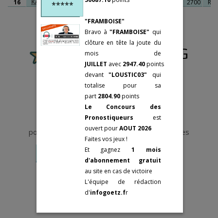
éléments
KALINE DE VIVOIN
16
F5
Da 1a 9a (25) D
2700
RAF
*****
75002 Paris
25 février:
GRAND
d’analyse.
Tél: +33(0)9-73-
PRIX DE PARIS
"FRAMBOISE"
87-48-48
3 mars:
PRIX DE
Bravo à
"FRAMBOISE"
qui
SELECTION
Mes cotations
clôture en tête la joute du
Le pronostic de PJG
sont des
mois de
Groupes II
Fermer
Statistiques
JUILLET
avec
2947.40
points
"VRAIES".
devant
"LOUSTIC03"
qui
Fermer
6 novembre:
PRIX
Elles sont le
totalise
pour sa
REYNOLDS
résultat d'un an
part
2804.90
points
6 novembre:
PRIX
de travail sur le
Le Concours des
REINE DU CORTA
terrain et
Pronostiqueurs
est
6 novembre:
PRIX
Vous devez être abonné et connecté
d'algorithmes
ouvert pour
AOUT 2026
pour accéder aux Pronostics et aux Statistiques
ABEL BASSIGNY
faisant appel à
Faites vos jeux !
9 novembre:
PRIX
L’intelligence
Et gagnez
1 mois
ABONNEMENT
SE CONNECTER
MARCEL LAURENT
artificielle.
d'abonnement gratuit
9 novembre:
PRIX
Dans tous les
au site en cas de victoire
OLRY-ROEDERER
médias officiels
L'équipe de rédaction
13 novembre:
PRIX
ou privés, elles
d'
infogoetz.f
r
LOUIS TILLAYE
sont fausses, ces
19 novembre:
PRIX
« tuyauteurs »,