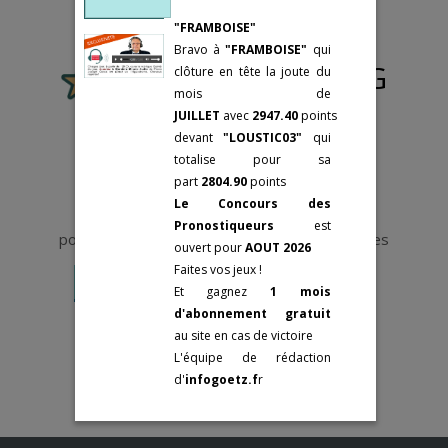
éléments
75002 Paris
25 février:
GRAND
d’analyse.
"FRAMBOISE"
Tél: +33(0)9-73-
PRIX DE PARIS
Bravo à
"FRAMBOISE"
qui
87-48-48
3 mars:
PRIX DE
Le pronostic de PJG
clôture en tête la joute du
SELECTION
Mes cotations
mois de
sont des
Groupes II
JUILLET
avec
2947.40
points
Fermer
Statistiques
devant
"LOUSTIC03"
qui
"VRAIES".
Fermer
totalise
pour sa
6 novembre:
PRIX
Elles sont le
part
2804.90
points
REYNOLDS
résultat d'un an
Le Concours des
6 novembre:
PRIX
de travail sur le
Vous devez être abonné et connecté
Pronostiqueurs
est
REINE DU CORTA
pour accéder aux Pronostics et aux Statistiques
terrain et
ouvert pour
AOUT 2026
6 novembre:
PRIX
d'algorithmes
Faites vos jeux !
ABEL BASSIGNY
ABONNEMENT
SE CONNECTER
faisant appel à
Et gagnez
1 mois
9 novembre:
PRIX
L’intelligence
d'abonnement gratuit
MARCEL LAURENT
artificielle.
au site en cas de victoire
9 novembre:
PRIX
Dans tous les
L'équipe de rédaction
OLRY-ROEDERER
médias officiels
d'
infogoetz.f
r
13 novembre:
PRIX
ou privés, elles
LOUIS TILLAYE
sont fausses, ces
19 novembre:
PRIX
« tuyauteurs »,