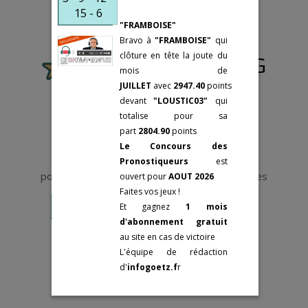
éléments
75002 Paris
25 février:
GRAND
15 - 6
d’analyse.
Tél: +33(0)9-73-
"FRAMBOISE"
PRIX DE PARIS
87-48-48
Bravo à
"FRAMBOISE"
qui
3 mars:
PRIX DE
clôture en tête la joute du
SELECTION
Le pronostic de PJG
Mes cotations
mois de
sont des
Groupes II
JUILLET
avec
2947.40
points
Fermer
Statistiques
devant
"LOUSTIC03"
qui
"VRAIES".
Fermer
6 novembre:
PRIX
totalise
pour sa
Elles sont le
REYNOLDS
part
2804.90
points
résultat d'un an
6 novembre:
PRIX
Le Concours des
de travail sur le
REINE DU CORTA
Pronostiqueurs
est
terrain et
Vous devez être abonné et connecté
pour accéder aux Pronostics et aux Statistiques
6 novembre:
PRIX
ouvert pour
AOUT 2026
d'algorithmes
ABEL BASSIGNY
Faites vos jeux !
faisant appel à
ABONNEMENT
SE CONNECTER
9 novembre:
PRIX
Et gagnez
1 mois
L’intelligence
MARCEL LAURENT
d'abonnement gratuit
artificielle.
9 novembre:
PRIX
au site en cas de victoire
Dans tous les
OLRY-ROEDERER
L'équipe de rédaction
médias officiels
13 novembre:
PRIX
d'
infogoetz.f
r
ou privés, elles
LOUIS TILLAYE
sont fausses, ces
19 novembre:
PRIX
« tuyauteurs »,