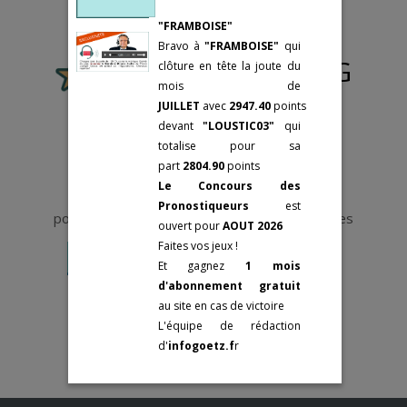
éléments
75002 Paris
25 février:
GRAND
d’analyse.
"FRAMBOISE"
Tél: +33(0)9-73-
PRIX DE PARIS
Bravo à
"FRAMBOISE"
qui
87-48-48
3 mars:
PRIX DE
Le pronostic de PJG
clôture en tête la joute du
SELECTION
Mes cotations
mois de
sont des
Groupes II
JUILLET
avec
2947.40
points
Fermer
Statistiques
devant
"LOUSTIC03"
qui
"VRAIES".
Fermer
totalise
pour sa
6 novembre:
PRIX
Elles sont le
part
2804.90
points
REYNOLDS
résultat d'un an
Le Concours des
6 novembre:
PRIX
de travail sur le
Vous devez être abonné et connecté
Pronostiqueurs
est
REINE DU CORTA
pour accéder aux Pronostics et aux Statistiques
terrain et
ouvert pour
AOUT 2026
6 novembre:
PRIX
d'algorithmes
Faites vos jeux !
ABEL BASSIGNY
ABONNEMENT
SE CONNECTER
faisant appel à
Et gagnez
1 mois
9 novembre:
PRIX
L’intelligence
d'abonnement gratuit
MARCEL LAURENT
artificielle.
au site en cas de victoire
9 novembre:
PRIX
Dans tous les
L'équipe de rédaction
OLRY-ROEDERER
médias officiels
d'
infogoetz.f
r
13 novembre:
PRIX
ou privés, elles
LOUIS TILLAYE
sont fausses, ces
19 novembre:
PRIX
« tuyauteurs »,