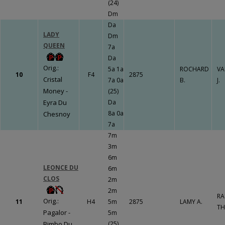
(24)
Dm
Da
LADY
Dm
QUEEN
7a
Da
Orig.:
5a 1a
ROCHARD
VA
10
F4
2875
Cristal
7a 0a
B.
J.
Money -
(25)
Eyra Du
Da
8a 0a
Chesnoy
7a
7m
3m
6m
LEONCE DU
6m
CLOS
2m
2m
RA
Orig.:
11
H4
5m
2875
LAMY A.
TH
Pagalor -
5m
Bimbo Du
(25)