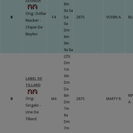
LEVADIA
LE BOURG
8m
9a 0a
Un travail
Orig.: Dollar
8
F4
Da
2875
VOISIN A.
BL
gigantesque qui
Macker -
0a
va porter ses
Chipie De
Dm
fruits !!!
Fermer
Beylev
6m
9m
9a 8a
(25)
Fermer
Dm
1m
0m
LABEL DE
Dm
TILLARD
Da
8m
RI
Orig.:
9
M4
2875
MARTY R.
Dm
A.
Singalo -
7m
Une De
8a
Tillard
Dm
7m