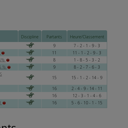
ex-
hmes
Discipline
Partants
Heure/Classement
9
7 - 2 - 1 - 9 - 3
s «
D
11
11 - 1 - 2 - 9 - 3
,5%
8
1 - 8 - 5 - 3 - 2
,5 %
9
8 - 2 - 7 - 6 - 3
aux
S
une
15
15 - 1 - 2 - 14 - 9
16
2 - 4 - 9 - 14 - 11
16
12 - 3 - 1 - 4 - 6
 il
U
16
5 - 6 - 10 - 1 - 15
ape
ants
rme