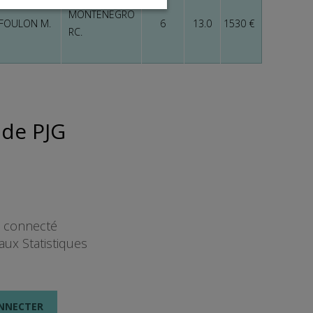
MONTENEGRO
FOULON M.
6
13.0
1530 €
RC.
 de PJG
t connecté
aux Statistiques
NNECTER