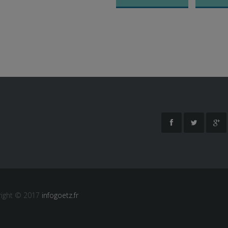
right © 2017
infogoetz.fr