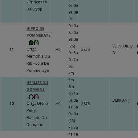
- Princesse
LE BOURG
0a 0a
De Dypp
Un travail
9a 0a
gigantesque qui
0a
va porter ses
0a 0a
HIPPO DE
fruits !!!
Fermer
8a 0a
POMMERAYE
9a 0a
(25)
VERNEUIL Q.
Orig.:
11
H9
2875
0a 5a
B.
Memphis Du
0a 7a
Rib - Lola De
Fermer
9a
Pommeraye
7m
5m
HERMES DU
6m
DOMAINE
6a 1a
0a 0a
DERRIAN J.
Orig.: Otello
12
H9
2875
1a 5a
P.
Pierji -
9a 0a
Bastide Du
(25)
Domaine
7a 7a
4a 1a