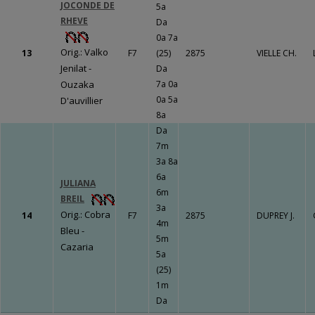
JOCONDE DE
5a
RHEVE
Da
0a 7a
Orig.: Valko
13
F7
(25)
2875
VIELLE CH.
Jenilat -
Da
Ouzaka
7a 0a
0a 5a
D'auvillier
8a
Da
7m
3a 8a
6a
JULIANA
6m
BREIL
3a
Orig.: Cobra
14
F7
2875
DUPREY J.
4m
Bleu -
5m
Cazaria
5a
(25)
1m
Da