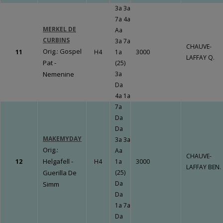
LE BOURG
3a 3a
Un travail
7a 4a
MERKEL DE
gigantesque qui
Aa
CURBINS
va porter ses
3a 7a
CHAUVE-
Orig.: Gospel
fruits !!!
Fermer
11
H4
1a
3000
LAFFAY Q.
Pat -
(25)
Nemenine
3a
Da
4a 1a
Fermer
7a
Da
Da
MAKEMYDAY
3a 3a
Orig.:
Aa
CHAUVE-
Helgafell -
12
H4
1a
3000
LAFFAY BEN.
Guerilla De
(25)
Da
Simm
Da
1a 7a
Da