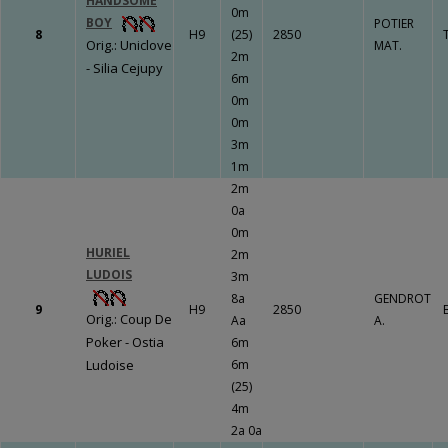
HANDSOME
LE BOURG
0m
BOY
POTIER
8
H9
(25)
2850
Un travail
Orig.: Uniclove
MAT.
2m
gigantesque qui
- Silia Cejupy
6m
va porter ses
0m
fruits !!!
Fermer
0m
3m
1m
2m
Fermer
0a
0m
HURIEL
2m
LUDOIS
3m
8a
GENDROT
9
H9
2850
Orig.: Coup De
Aa
A.
Poker - Ostia
6m
Ludoise
6m
(25)
4m
2a 0a