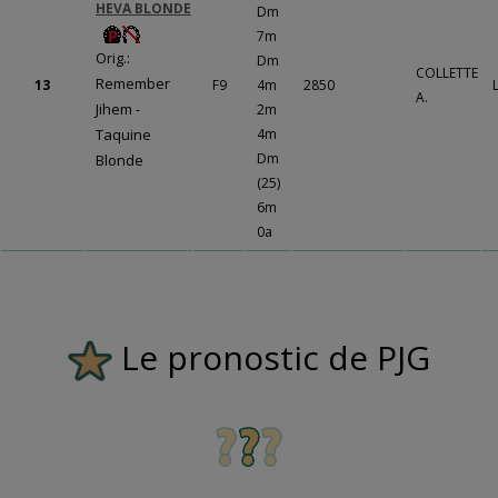
HEVA BLONDE
Dm
7m
Orig.:
Dm
COLLETTE
Remember
13
F9
4m
2850
A.
Jihem -
2m
Taquine
4m
Dm
Blonde
(25)
6m
0a
Le pronostic de PJG