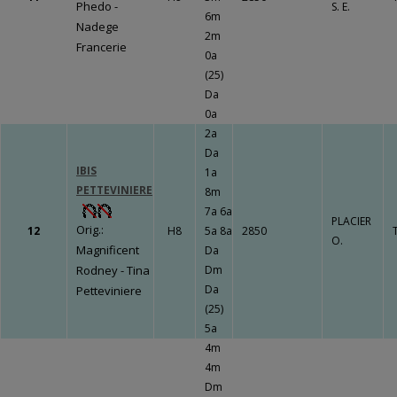
Phedo -
S. E.
6m
Nadege
2m
Francerie
0a
(25)
Da
0a
2a
Da
IBIS
1a
PETTEVINIERE
8m
7a 6a
PLACIER
Orig.:
12
H8
5a 8a
2850
O.
Magnificent
Da
Rodney - Tina
Dm
Da
Petteviniere
(25)
5a
4m
4m
Dm