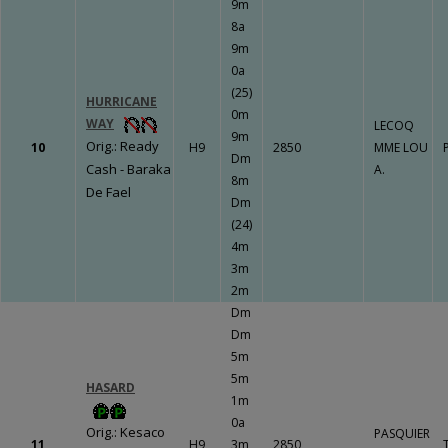
9m
8a
9m
0a
(25)
HURRICANE
0m
WAY
LECOQ
9m
Orig.: Ready
10
H9
2850
MME LOU
Dm
Cash - Baraka
A.
8m
De Fael
Dm
(24)
4m
3m
2m
Dm
Dm
5m
5m
HASARD
1m
0a
Orig.: Kesaco
PASQUIER
11
H9
3m
2850