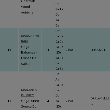
Goetmals
LE BOURG
Da
Wood -
3a 1a
Un travail
Autriche
Da
gigantesque qui
1a
va porter ses
Da
fruits !!!
Fermer
Dm
MANDARINE
0a 8a
BAM
0a 2a
Orig.:
3a 8a
12
F4
2150
LETOUZE E.
Fermer
Bahamas -
(25)
Eclipse De
1a 3a
Da
Safran
9a 8a
Da
Aa
9a 0a
MANZANA
Da
DU PREY
Da
DARLAY MLLE
Orig.: Quaro -
13
F4
7a
2150
L.
Source Du
(25)