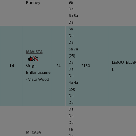
Banney
9a
Da
6a 8a
Da
8a
Da
Da
5a 7a
MAVISTA
(25)
Da
LEBOUTEILLE
Orig.:
14
F4
2150
Da
J.
Brillantissime
Da
- Vista Wood
4a 4a
(24)
Da
Da
Da
Da
Da
1a
MI CASA
Da