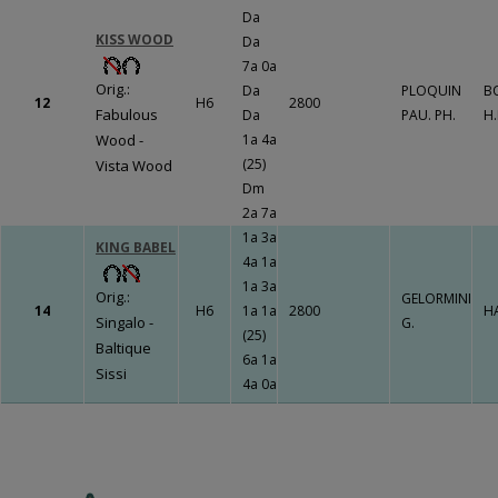
LE BOURG
Da
KISS WOOD
Da
Un travail
7a 0a
gigantesque qui
Orig.:
Da
PLOQUIN
B
va porter ses
12
H6
2800
Fabulous
Da
PAU. PH.
H.
fruits !!!
Fermer
Wood -
1a 4a
(25)
Vista Wood
Dm
2a 7a
Fermer
1a 3a
KING BABEL
4a 1a
1a 3a
Orig.:
GELORMINI
14
H6
1a 1a
2800
HA
Singalo -
G.
(25)
Baltique
6a 1a
Sissi
4a 0a