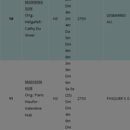
MORNING
LE BOURG
Dm
SUN
Un travail
4m
Orig.:
DESMARRES
gigantesque qui
10
H3
2m
2750
Helgafell -
AU.
va porter ses
4m
Cathy Du
fruits !!!
Fermer
Da
Vivier
0m
Dm
6m
6m
Fermer
3m
9m
Dm
MADISON
6m
HUB
9a 9a
Orig.: Paris
(25)
11
H3
2750
PASQUIER S. E.
Haufor -
Dm
Valentine
Dm
4m
Hub
6m
Dm