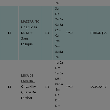
7a
3a
Da
2a 4a
MAZZARINO
9a 6a
Orig.: Eclair
(25)
Du Mirel -
12
H3
2750
FERRON JEA.
0a
Sans
7m
Logique
5m
8a 5a
7a
1a 0a
Dm
1a 6a
MICA DE
(25)
FARCHAT
0a 5a
Orig.: Niky -
13
H3
2750
SAUSSAYE V.
4m
Quatie De
Da
Farchat
Dm
Dm