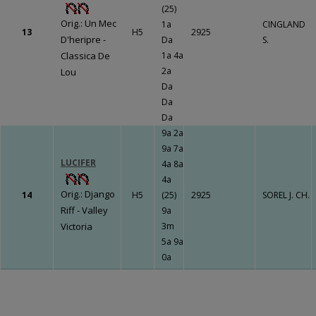
LE BOURG
(25)
Orig.: Un Mec
1a
CINGLAND
Un travail
13
H5
2925
D'heripre -
Da
S.
gigantesque qui
Classica De
1a 4a
va porter ses
2a
Lou
fruits !!!
Fermer
Da
Da
Da
9a 2a
Fermer
9a 7a
LUCIFER
4a 8a
4a
Orig.: Django
14
H5
(25)
2925
SOREL J. CH.
Riff - Valley
9a
Victoria
3m
5a 9a
0a