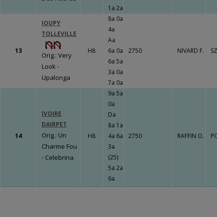
1a 2a
8a 0a
IOUPY
4a
TOLLEVILLE
Aa
13
H8
6a 0a
2750
NIVARD F.
SZ
Orig.: Very
6a 5a
Look -
3a 0a
Upalonga
7a 0a
9a 5a
0a
IVOIRE
Da
DAIRPET
8a 1a
Orig.: Un
14
H8
4a 6a
2750
RAFFIN O.
PO
Charme Fou
3a
- Celebrina
(25)
5a 2a
6a