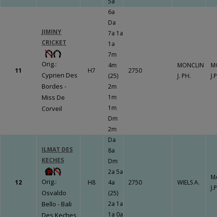
5a
LE BOURG
6a
Un travail
Da
gigantesque qui
JIMINY
7a 1a
va porter ses
CRICKET
1a
fruits !!!
Fermer
7m
Orig.:
4m
MONCLIN
M
11
H7
2750
Cyprien Des
(25)
J. PH.
J.P
Bordes -
2m
Miss De
1m
Fermer
1m
Corveil
Dm
2m
Da
ILMAT DES
8a
KECHES
Dm
2a 5a
M
Orig.:
12
H8
4a
2750
WIELS A.
J.P
Osvaldo
(25)
Bello - Bali
2a 1a
1a 0a
Des Keches