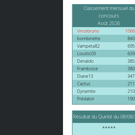
Rec
Classement mensuel du
Au 
concours
Alo
Août 2026
Vincebruno
1066
Un 
bombinette
840
Vampeta82
695
Loustic03
639
Denaldo
385
Framboise
380
Diane13
347
Cactus
211
Dynamite
210
Prédator
190
Résultat du Quinté du 08/08
*****