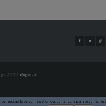
right © 2017
infogoetz.fr
 permettant la personnalisation des contenus, le partage sur les résea