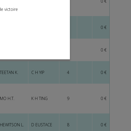
BOWMAN H.
D J HALL
5
0 €
e victoire
CHAU C. L.
K W LUI
11
0 €
ORMAN JAM.
J RICHARDS
1
0 €
TEETAN K.
C H YIP
4
0 €
MO H.T.
K H TING
9
0 €
HEWITSON L.
D EUSTACE
8
0 €