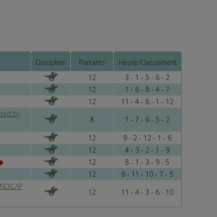
ex-
hmes
Discipline
Partants
Heure/Classement
12
3 - 1 - 5 - 6 - 2
s «
12
1 - 6 - 8 - 4 - 7
12
11 - 4 - 8 - 1 - 12
ted by
aux
8
1 - 7 - 6 - 5 - 2
une
12
9 - 2 - 12 - 1 - 6
12
4 - 3 - 2 - 1 - 9
12
8 - 1 - 3 - 9 - 5
 il
12
9 - 11 - 10 - 7 - 5
NDICAP
12
11 - 4 - 3 - 6 - 10
ape
rme