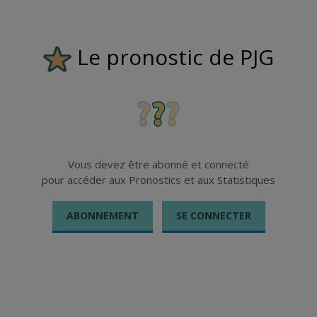
LE BOURG
Un travail
gigantesque qui
Le pronostic de PJG
va porter ses
fruits !!!
Fermer
Fermer
Vous devez être abonné et connecté
pour accéder aux Pronostics et aux Statistiques
ABONNEMENT
SE CONNECTER