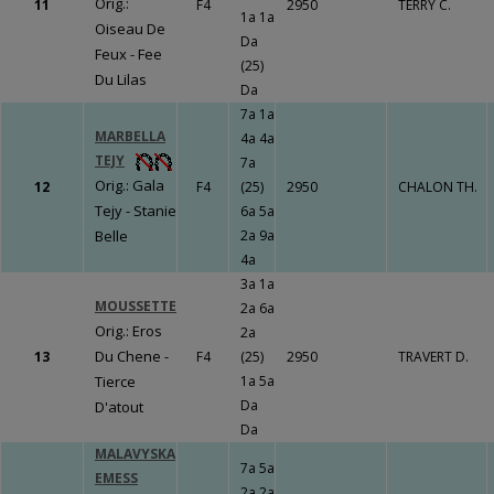
Orig.:
11
F4
2950
TERRY C.
LE BOURG
1a 1a
Oiseau De
Da
Un travail
Feux - Fee
(25)
gigantesque qui
Du Lilas
Da
va porter ses
7a 1a
fruits !!!
Fermer
MARBELLA
4a 4a
TEJY
7a
Orig.: Gala
12
F4
(25)
2950
CHALON TH.
Tejy - Stanie
6a 5a
Fermer
Belle
2a 9a
4a
3a 1a
MOUSSETTE
2a 6a
Orig.: Eros
2a
Du Chene -
13
F4
(25)
2950
TRAVERT D.
Tierce
1a 5a
Da
D'atout
Da
MALAVYSKA
7a 5a
EMESS
2a 2a