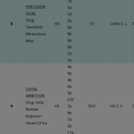
7p
LE BOURG
PRECISION
1p
Un travail
GOAL
1p
gigantesque qui
Orig.:
2p
8
H5
57
CHAU C. L.
T
va porter ses
Tavistock -
3p
fruits !!!
Fermer
Miraculous
8p
3p
Miss
5p
1p
1p
Fermer
4p
6p
4p
2p
LOYAL
3p
AMBITION
(23)
Orig.: Holy
9
H5
7p
56.5
HO C.Y.
Roman
6p
Emperor -
7p
Heart Of Ice
2p
11p