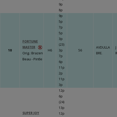
9p
8p
9p
5p
7p
5p
3p
FORTUNE
(23)
MASTER
AVDULLA
J
10
H6
3p
56
Orig.: Brazen
BRE.
7p
Beau - Pintle
6p
11p
2p
11p
3p
12p
6p
(24)
13p
SUPER JOY
12p