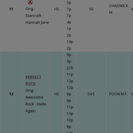
5p
CHADWICK
Orig.:
11
H5
7p
56
M.
Starcraft -
7p
Hannah Jane
4p
1p
2p
10p
2p
9p
9p
(23)
11p
PERFECT
12p
ROCK
12p
Orig.:
12
H5
6p
54.5
POON M.F.
Y
Awesome
6p
Rock - Hello
11p
Again
13p
10p
8p