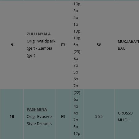
LE BOURG
10p
3p
Un travail
5p
gigantesque qui
1p
va porter ses
13p
fruits !!!
Fermer
ZULU NYALA
10p
Orig.: Waldpark
MURZABAY
9
F3
5p
58
(ger) - Zambia
BAU.
(23)
(ger)
8p
Fermer
7p
5p
6p
7p
(22)
6p
4p
PASHMINA
4p
GROSSO
Orig.: Evasive -
10
F3
56.5
7p
MLLE L.
Style Dreams
5p
12p