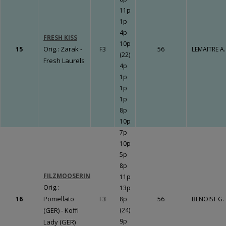
11p
1p
4p
FRESH KISS
10p
Orig.: Zarak -
15
F3
56
LEMAITRE A.
(22)
Fresh Laurels
4p
1p
1p
1p
8p
10p
7p
10p
5p
8p
FILZMOOSERIN
11p
Orig.:
13p
Pomellato
16
F3
8p
56
BENOIST G.
(GER) - Koffi
(24)
9p
Lady (GER)