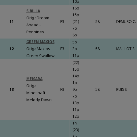
10p
16p
SIBILLA
15p
Orig.: Dream
11
F3
(21)
58
DEMURO C.
Ahead -
7p
Pennines
8p
GREEN MAXIOS
5p
Orig.: Maxios -
12
F3
3p
58
MAILLOT S.
Green Swallow
11p
(22)
15p
14p
MEISARA
1p
Orig.:
13
F3
9p
58
RUIS S.
Mineshaft -
7p
Melody Dawn
13p
11p
12p
Th
(23)
8p