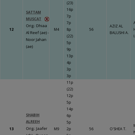
(23)
16p
SATTAM
7p
MUSCAT
7p
Orig.: Dhiaa
AZIZ AL
12
M4
8p
56
Al Reef (ae) -
BALUSHI A.
(22)
I
Noor Jahan
5p
(ae)
9p
13p
4p
3p
3p
11p
(22)
12p
5p
14p
SHABIH
6p
ALREEH
5p
Orig.: Jaafer
13
M9
2p
56
O'SHEA T.