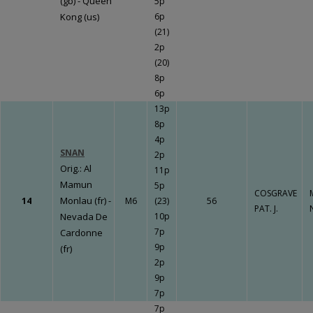
(gb) - Queen
5p
Kong (us)
6p
(21)
2p
(20)
8p
6p
13p
8p
4p
SNAN
2p
Orig.: Al
11p
Mamun
5p
COSGRAVE
Monlau (fr) -
14
M6
(23)
56
PAT. J.
Nevada De
10p
7p
Cardonne
9p
(fr)
2p
9p
7p
7p