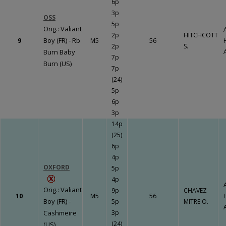
6p
3p
OSS
5p
Orig.: Valiant
2p
HITCHCOTT
Boy (FR) - Rb
9
M5
56
2p
S.
Burn Baby
7p
Burn (US)
7p
(24)
5p
6p
3p
14p
(25)
6p
4p
OXFORD
5p
4p
Orig.: Valiant
9p
CHAVEZ
10
M5
56
Boy (FR) -
5p
MITRE O.
Cashmeire
3p
(24)
(US)