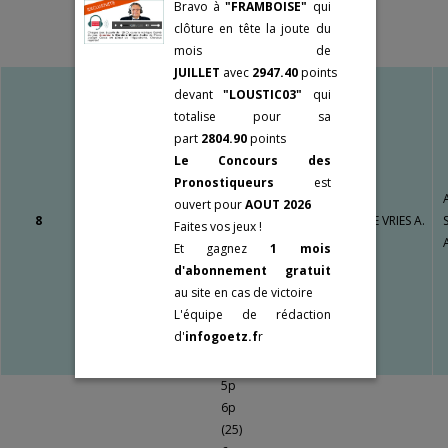
Bravo à
"FRAMBOISE"
qui
LE BOURG
1p
clôture en tête la joute du
2p
Un travail
mois de
5p
gigantesque qui
JUILLET
avec
2947.40
points
11p
va porter ses
devant
"LOUSTIC03"
qui
15p
fruits !!!
Fermer
totalise
pour sa
9p
part
2804.90
points
(23)
Le Concours des
13p
Pronostiqueurs
est
NADELSHIBA
12p
ouvert pour
AOUT 2026
Fermer
Orig.: Majd
2p
8
M5
56
DE VRIES A.
Faites vos jeux !
Al Arab (gb) -
4p
Et gagnez
1 mois
Qusoor (gb)
1p
d'abonnement gratuit
5p
au site en cas de victoire
9p
L'équipe de rédaction
14p
d'
infogoetz.f
r
(22)
5p
5p
6p
(25)