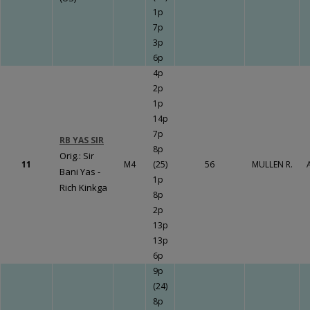
1p
7p
3p
6p
4p
2p
1p
14p
7p
RB YAS SIR
8p
Orig.: Sir
11
M4
(25)
56
MULLEN R.
Bani Yas -
1p
Rich Kinkga
8p
2p
13p
13p
6p
9p
(24)
8p