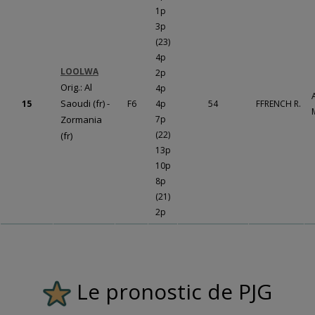
1p
3p
(23)
4p
LOOLWA
2p
Orig.: Al
4p
Saoudi (fr) -
15
F6
4p
54
FFRENCH R.
Zormania
7p
(22)
(fr)
13p
10p
8p
(21)
2p
Le pronostic de PJG