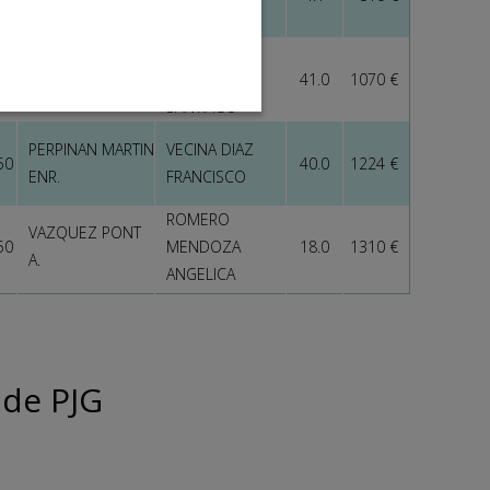
POCOVI A.
ANTONIO
CONTESTI
GOMILA RIERA II
50
ROTGER
41.0
1070 €
M.
SANTIAGO
PERPINAN MARTIN
VECINA DIAZ
50
40.0
1224 €
ENR.
FRANCISCO
ROMERO
VAZQUEZ PONT
50
MENDOZA
18.0
1310 €
A.
ANGELICA
 de PJG