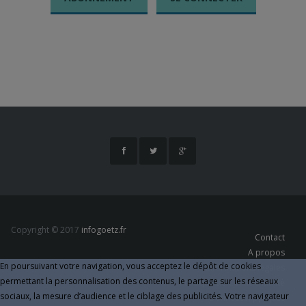
LE BOURG
Un travail
gigantesque qui
va porter ses
fruits !!!
Fermer
Fermer
Copyright © 2017
infogoetz.fr
Contact
A propos
En poursuivant votre navigation, vous acceptez le dépôt de cookies
Informations légales
permettant la personnalisation des contenus, le partage sur les réseaux
Politique de Confidentialité
sociaux, la mesure d’audience et le ciblage des publicités. Votre navigateur
Données hippiques