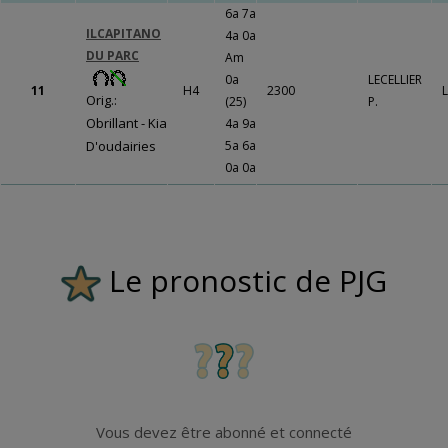
LE BOURG
6a 7a
ILCAPITANO
4a 0a
Un travail
DU PARC
Am
gigantesque qui
0a
LECELLIER
va porter ses
11
H4
2300
L
Orig.:
(25)
P.
fruits !!!
Fermer
Obrillant - Kia
4a 9a
D'oudairies
5a 6a
0a 0a
Fermer
Le pronostic de PJG
Vous devez être abonné et connecté