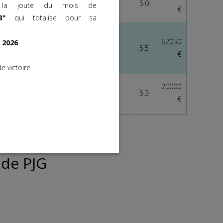
GRANDIN MAR.
REYNIER (S) J.
5
5.0
e la joute du mois de
€
3"
qui totalise
pour sa
ape
62050
 2026
BARZALONA M.
FRADET (S) R.
2
5.5
€
e victoire
20000
GUYON M.
DEVIN (S) HF.
4
5.3
€
uit
 de PJG