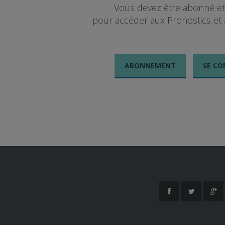
Vous devez être abonné e
10 février:
PRIX EPHREM HOUEL
pour accéder aux Pronostics et 
11 février:
PRIX JEAN LE GONIDEC
15 février:
PRIX HOLLY DU LOCTON
15 février :
PRIX EDOUARD MARCILLAC
18 février :
PRIX OVIDE MOULINET
ABONNEMENT
SE CO
25 février:
PRIX PAUL BASTARD
1 mars:
PRIX ALI HAWAS
1 mars:
PRIX FELICIEN GAUVREAU
3 mars:
PRIX LOUIS LE BOURG
Fermer