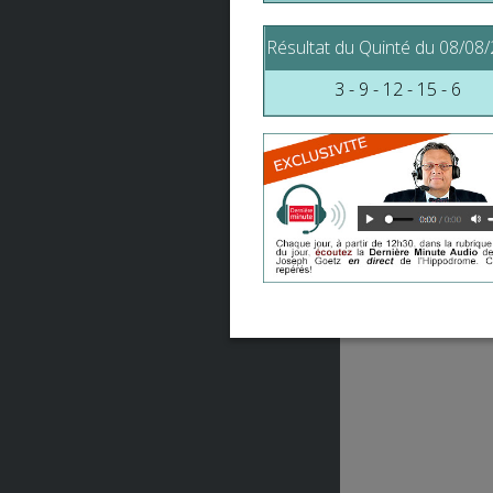
Rec
Résultat du Quinté du 08/08
Au 
Alo
3 - 9 - 12 - 15 - 6
Un 